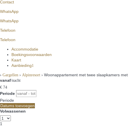
Contact
WhatsApp
WhatsApp
Telefoon
Telefoon
Accommodatie
Boekingsvoorwaarden
Kaart
Aanbieding
1
›
›
› Woonappartement met twee slaapkamers met s
Gargellen
Alpinresort
vanaf
/nacht
€ 74
Periode
Periode
Datums toevoegen
Volwassenen
1