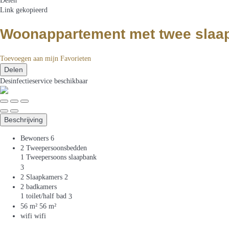
Delen
Link gekopieerd
Woonappartement met twee slaap
Toevoegen aan mijn Favorieten
Delen
Desinfectieservice
beschikbaar
Beschrijving
Bewoners
6
2 Tweepersoonsbedden
1 Tweepersoons slaapbank
3
2 Slaapkamers
2
2 badkamers
1 toilet/half bad
3
56 m²
56 m²
wifi
wifi