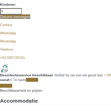
Kinderen
Datums toevoegen
Contact
WhatsApp
WhatsApp
Telefoon
+43-555720161
Desinfectieservice beschikbaar
+ I
Verblijf bij ons met een gerust hart
vanaf
Periode
€ 74
/nacht
Periode
Beschikbaarheid en prijzen
Accommodatie