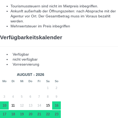
Tourismussteuern sind nicht im Mietpreis inbegriffen.
Ankunft außerhalb der Öffnungszeiten: nach Absprache mit der
Agentur vor Ort. Der Gesamtbetrag muss im Voraus bezahlt
werden.
Mehrwertsteuer im Preis inbegriffen
Verfügbarkeitskalender
Verfügbar
nicht verfügbar
Vorreservierung
AUGUST - 2026
Mo
Di
Mi
Do
Fr
Sa
So
1
2
3
4
5
6
7
8
9
10
11
12
13
14
15
16
17
18
19
20
21
22
23