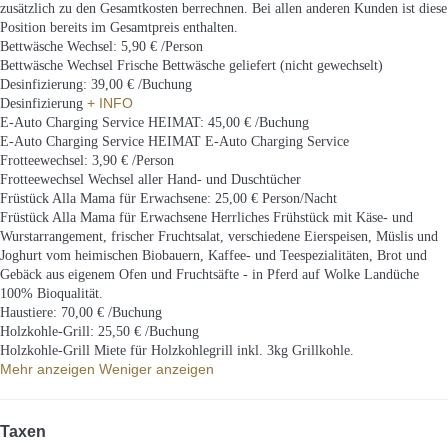
zusätzlich zu den Gesamtkosten berrechnen. Bei allen anderen Kunden ist diese
Position bereits im Gesamtpreis enthalten.
Bettwäsche Wechsel: 5,90 € /Person
Bettwäsche Wechsel
Frische Bettwäsche geliefert (nicht gewechselt)
Desinfizierung: 39,00 € /Buchung
+ INFO
Desinfizierung
E-Auto Charging Service HEIMAT: 45,00 € /Buchung
E-Auto Charging Service HEIMAT
E-Auto Charging Service
Frotteewechsel: 3,90 € /Person
Frotteewechsel
Wechsel aller Hand- und Duschtücher
Früstück Alla Mama für Erwachsene: 25,00 € Person/Nacht
Früstück Alla Mama für Erwachsene
Herrliches Frühstück mit Käse- und
Wurstarrangement, frischer Fruchtsalat, verschiedene Eierspeisen, Müslis und
Joghurt vom heimischen Biobauern, Kaffee- und Teespezialitäten, Brot und
Gebäck aus eigenem Ofen und Fruchtsäfte - in Pferd auf Wolke Landüche
100% Bioqualität.
Haustiere: 70,00 € /Buchung
Holzkohle-Grill: 25,50 € /Buchung
Holzkohle-Grill
Miete für Holzkohlegrill inkl. 3kg Grillkohle.
Mehr anzeigen
Weniger anzeigen
Taxen