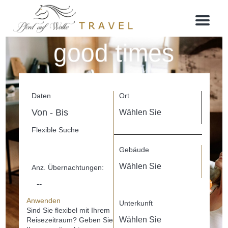
M
e
n
good times
u
@you deserve
Daten
Ort
Flexible Suche
Gebäude
Anz. Übernachtungen:
Anwenden
Unterkunft
Sind Sie flexibel mit Ihrem
Reisezeitraum?
Geben Sie